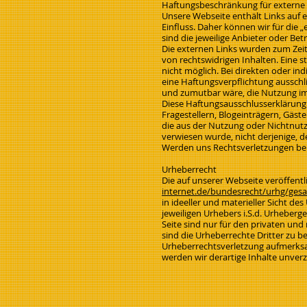
Haftungsbeschränkung für externe 
Unsere Webseite enthält Links auf e
Einfluss. Daher können wir für die 
sind die jeweilige Anbieter oder Bet
Die externen Links wurden zum Zeit
von rechtswidrigen Inhalten. Eine s
nicht möglich. Bei direkten oder in
eine Haftungsverpflichtung ausschl
und zumutbar wäre, die Nutzung im 
Diese Haftungsausschlusserklärung 
Fragestellern, Blogeinträgern, Gäst
die aus der Nutzung oder Nichtnutzu
verwiesen wurde, nicht derjenige, de
Werden uns Rechtsverletzungen bek
Urheberrecht
Die auf unserer Webseite veröffent
internet.de/bundesrecht/urhg/ges
in ideeller und materieller Sicht 
jeweiligen Urhebers i.S.d. Urheberge
Seite sind nur für den privaten und
sind die Urheberrechte Dritter zu be
Urheberrechtsverletzung aufmerks
werden wir derartige Inhalte unverz