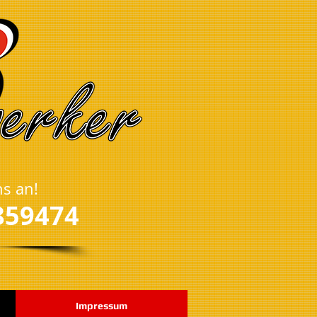
ns an!
859474
Impressum