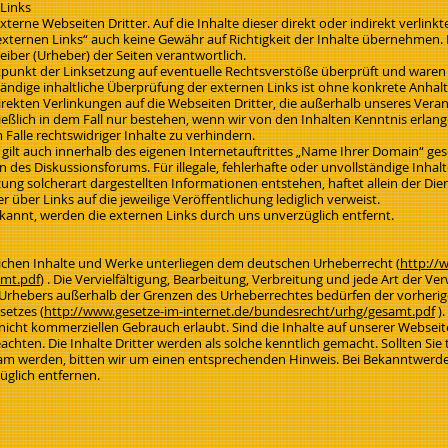
Links
xterne Webseiten Dritter. Auf die Inhalte dieser direkt oder indirekt verlin
„externen Links“ auch keine Gewähr auf Richtigkeit der Inhalte übernehmen. 
reiber (Urheber) der Seiten verantwortlich.
punkt der Linksetzung auf eventuelle Rechtsverstöße überprüft und waren i
tändige inhaltliche Überprüfung der externen Links ist ohne konkrete Anha
direkten Verlinkungen auf die Webseiten Dritter, die außerhalb unseres Ver
ießlich in dem Fall nur bestehen, wenn wir von den Inhalten Kenntnis erlan
Falle rechtswidriger Inhalte zu verhindern.
gilt auch innerhalb des eigenen Internetauftrittes „Name Ihrer Domain“ ge
en des Diskussionsforums. Für illegale, fehlerhafte oder unvollständige Inha
ng solcherart dargestellten Informationen entstehen, haftet allein der Dien
r über Links auf die jeweilige Veröffentlichung lediglich verweist.
annt, werden die externen Links durch uns unverzüglich entfernt.
lichen Inhalte und Werke unterliegen dem deutschen Urheberrecht (
http://
amt.pdf
) . Die Vervielfältigung, Bearbeitung, Verbreitung und jede Art der V
des Urhebers außerhalb der Grenzen des Urheberrechtes bedürfen der vorheri
setzes (
http://www.gesetze-im-internet.de/bundesrecht/urhg/gesamt.pdf
).
 nicht kommerziellen Gebrauch erlaubt. Sind die Inhalte auf unserer Webseit
achten. Die Inhalte Dritter werden als solche kenntlich gemacht. Sollten Sie
am werden, bitten wir um einen entsprechenden Hinweis. Bei Bekanntwerd
üglich entfernen.